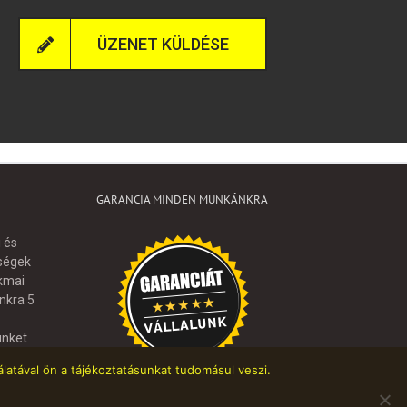
ÜZENET KÜLDÉSE
GARANCIA MINDEN MUNKÁNKRA
i és
tségek
akmai
nkra 5
ünket
atával ön a tájékoztatásunkat tudomásul veszi.