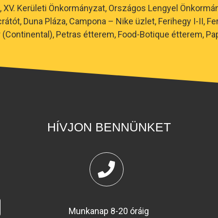
, XV. Kerületi Önkormányzat, Országos Lengyel Önkormá
tót, Duna Pláza, Campona – Nike üzlet, Ferihegy I-II, Fer
(Continental), Petras étterem, Food-Botique étterem, Pa
HÍVJON BENNÜNKET
Munkanap 8-20 óráig