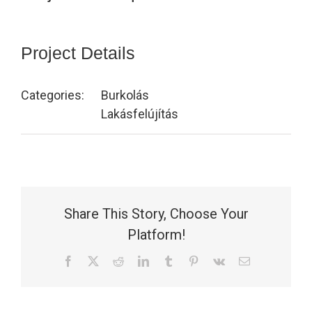
Project Details
Categories:
Burkolás
Lakásfelújítás
Share This Story, Choose Your
Platform!
Facebook
X
Reddit
LinkedIn
Tumblr
Pinterest
Vk
Email: