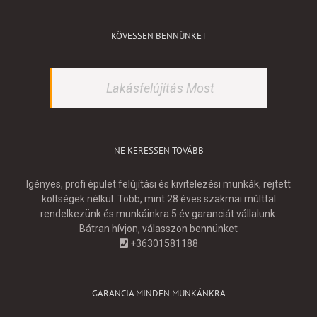
KÖVESSEN BENNÜNKET
Lakásfelújítás Most
NE KERESSEN TOVÁBB
Igényes, profi épület felújítási és kivitelezési munkák, rejtett
költségek nélkül. Több, mint 28 éves szakmai múlttal
rendelkezünk és munkáinkra 5 év garanciát vállalunk.
Bátran hívjon, válasszon bennünket
+36301581188
GARANCIA MINDEN MUNKÁNKRA