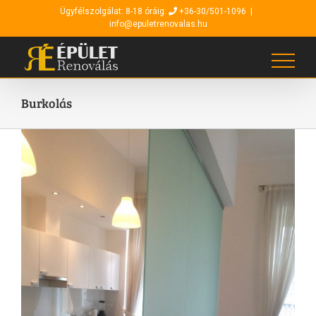
Kihagyás
Ügyfélszolgálat: 8-18 óráig:
+36-30/501-1096
|
info@epuletrenovalas.hu
Burkolás