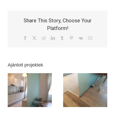
Share This Story, Choose Your
Platform!
Facebook
X
Reddit
LinkedIn
Tumblr
Pinterest
Vk
Email:
Ajánlott projektek