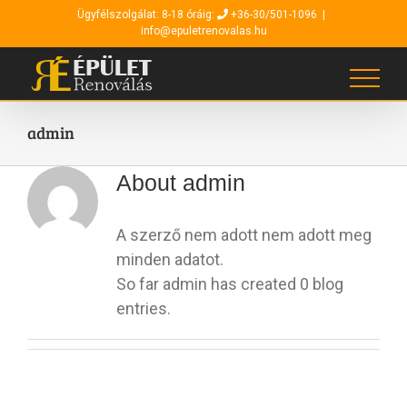
Kihagyás
Ügyfélszolgálat: 8-18 óráig:
+36-30/501-1096
|
info@epuletrenovalas.hu
admin
About
admin
A szerző nem adott nem adott meg
minden adatot.
So far admin has created 0 blog
entries.