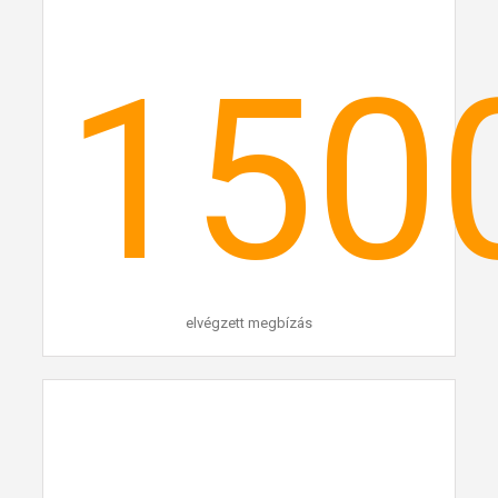
150
elvégzett megbízás