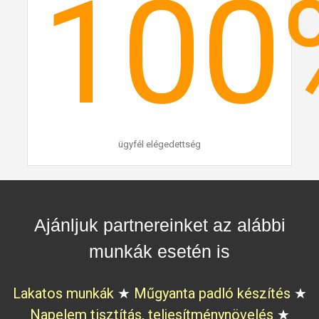
100
ügyfél elégedettség
Ajánljuk partnereinket az alábbi
munkák esetén is
Lakatos munkák
★
Műgyanta padló készítés
★
Napelem tisztítás, teljesítménynövelés
★