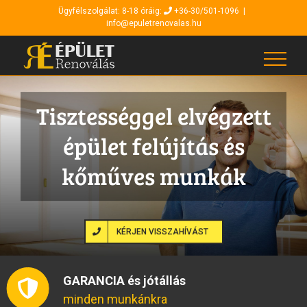
Kihagyás
Ügyfélszolgálat: 8-18 óráig:
+36-30/501-1096
|
info@epuletrenovalas.hu
Tisztességgel elvégzett
épület felújítás és
kőműves munkák
KÉRJEN VISSZAHÍVÁST
GARANCIA és jótállás
minden munkánkra