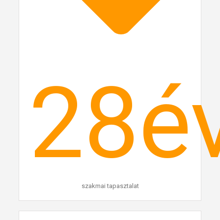
28
é
szakmai tapasztalat