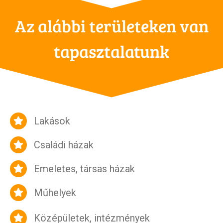
Az alábbi területeken van
tapasztalatunk
Lakások
Családi házak
Emeletes, társas házak
Műhelyek
Középületek, intézmények