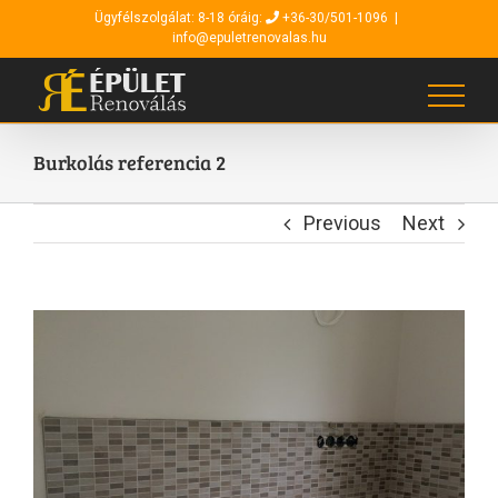
Kihagyás
Ügyfélszolgálat: 8-18 óráig:
+36-30/501-1096
|
info@epuletrenovalas.hu
Burkolás referencia 2
Previous
Next
View
Larger
Image