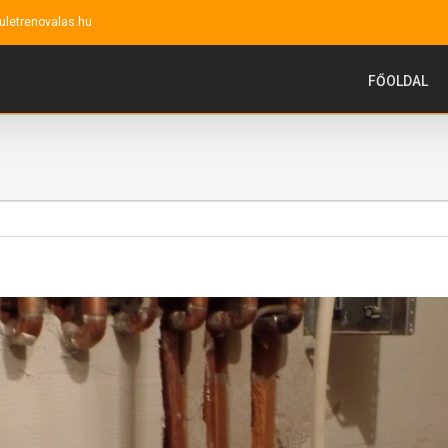
uletrenovalas.hu
FŐOLDAL