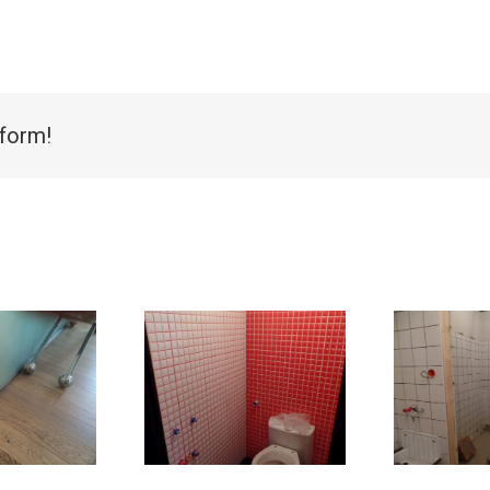
tform!