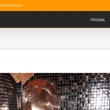
uletrenovalas.hu
FŐOLDAL