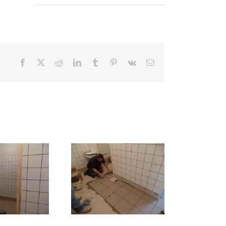
Facebook
X
Reddit
LinkedIn
Tumblr
Pinterest
Vk
Email: