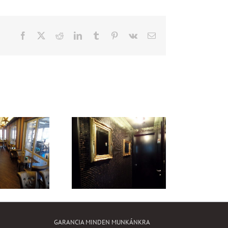
Facebook
X
Reddit
LinkedIn
Tumblr
Pinterest
Vk
Email:
GARANCIA MINDEN MUNKÁNKRA