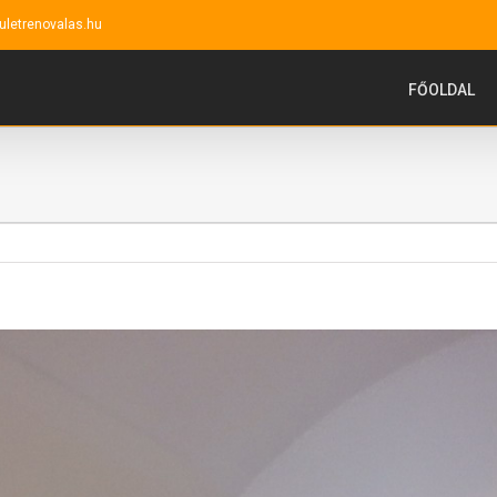
uletrenovalas.hu
FŐOLDAL