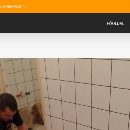
uletrenovalas.hu
FŐOLDAL