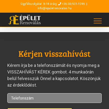
Kihagyás
Ügyfélszolgálat: 8-18 óráig:
+36-30/501-1096
|
info@epuletrenovalas.hu
Kérjen visszahívást
Kérem írja be a telefonszámát és nyomja meg a
VISSZAHÍVÁST KÉREK gombot. 4 munkaórán
belül felvesszük Önnel a kapcsolatot. Köszönjük
az érdeklődést.